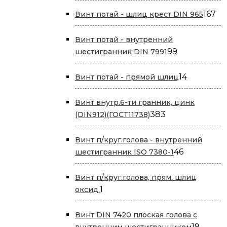
товара
16
167
Винт потай - шлиц крест DIN 965
то
Винт потай - внутренний
99
99
шестигранник DIN 7991
товаров
14
14
Винт потай - прямой шлиц
товаров
Винт внутр.6-ти гранник, цинк
383
383
(DIN912)(ГОСТ11738)
товара
Винт п/круг.голова - внутренний
46
46
шестигранник ISO 7380-1
товаров
Винт п/круг.голова, прям. шлиц
1
1
оксид.
товар
Винт DIN 7420 плоская голова с
19
19
внутренним шестигранником