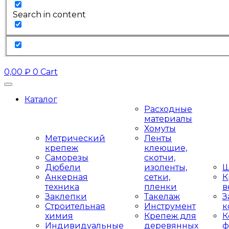
Search in content
0,00
₽
0
Cart
Каталог
Расходные
материалы
Хомуты
Метрический
Ленты
крепеж
клеющие,
Саморезы
скотчи,
Дюбели
изоленты,
Ш
Анкерная
сетки,
К
техника
пленки
в
Заклепки
Такелаж
З
Строительная
Инструмент
к
химия
Крепеж для
К
Индивидуальные
деревянных
ф