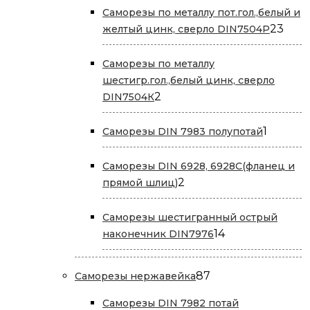
Саморезы по металлу пот.гол.,белый и
23
23
желтый цинк, сверло DIN7504P
това
Саморезы по металлу
шестигр.гол.,белый цинк, сверло
2
2
DIN7504К
товара
1
1
Саморезы DIN 7983 полупотай
товар
Саморезы DIN 6928, 6928С(фланец и
2
2
прямой шлиц)
товара
Саморезы шестигранный острый
14
14
наконечник DIN7976
товаров
87
87
Саморезы нержавейка
товаров
Саморезы DIN 7982 потай