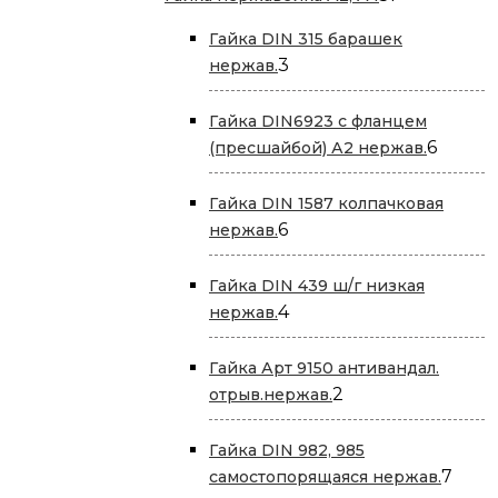
товар
Гайка DIN 315 барашек
3
3
нержав.
товара
Гайка DIN6923 с фланцем
6
6
(пресшайбой) А2 нержав.
товар
Гайка DIN 1587 колпачковая
6
6
нержав.
товаров
Гайка DIN 439 ш/г низкая
4
4
нержав.
товара
Гайка Арт 9150 антивандал.
2
2
отрыв.нержав.
товара
Гайка DIN 982, 985
7
7
самостопорящаяся нержав.