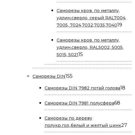
товара
Саморезы кров. по металлу,
удлин.сверло, серый RAL7004,
19
19
7005, 7024,7032,7035,7040
това
Саморезы кров. по металлу,
удлин.сверло, RAL5002, 5005,
15
15
5015, 5021
товаров
155
155
Саморезы DIN
товаров
18
18
Саморезы DIN 7982 потай голова
тов
68
68
Саморезы DIN 7981 полусфера
товар
Саморезы по дереву
27
27
полукр.гол.,белый и желтый цинк
то