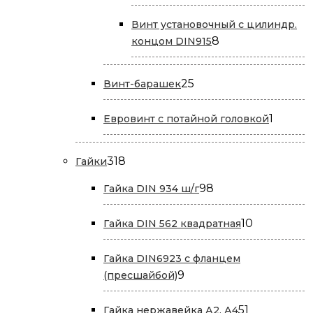
товара
Винт установочный с цилиндр.
8
8
концом DIN915
товаров
25
25
Винт-барашек
товаров
1
1
Евровинт с потайной головкой
товар
318
318
Гайки
товаров
98
98
Гайка DIN 934 ш/г
товаров
10
10
Гайка DIN 562 квадратная
товаров
Гайка DIN6923 с фланцем
9
9
(пресшайбой)
товаров
51
51
Гайка нержавейка А2, А4