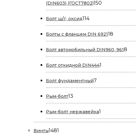
150
150
(DIN603) (ГОСТ7802)
товаров
114
114
Болт ш/г, оксид
товаров
18
18
Болты с фланцем DIN 6921
товаров
8
8
Болт автомобильный DIN960, 961
това
1
1
Болт откидной DIN444
товар
7
7
Болт фундаментный
товаров
13
13
Рым-болт
товаров
1
1
Рым-болт нержавейка
товар
1481
1481
Винты
товар