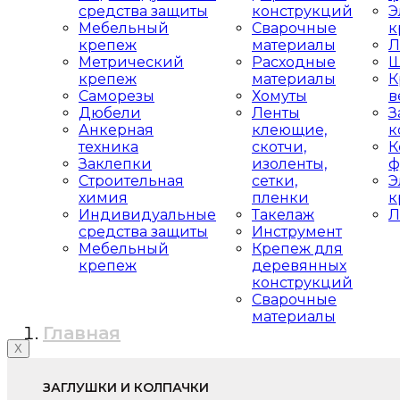
средства защиты
конструкций
Э
Мебельный
Сварочные
к
крепеж
материалы
Л
Метрический
Расходные
Ш
крепеж
материалы
К
Саморезы
Хомуты
в
Дюбели
Ленты
З
Анкерная
клеющие,
к
техника
скотчи,
К
Заклепки
изоленты,
ф
Строительная
сетки,
Э
химия
пленки
к
Индивидуальные
Такелаж
Л
средства защиты
Инструмент
Мебельный
Крепеж для
крепеж
деревянных
конструкций
Сварочные
материалы
Главная
X
ЗАГЛУШКИ И КОЛПАЧКИ