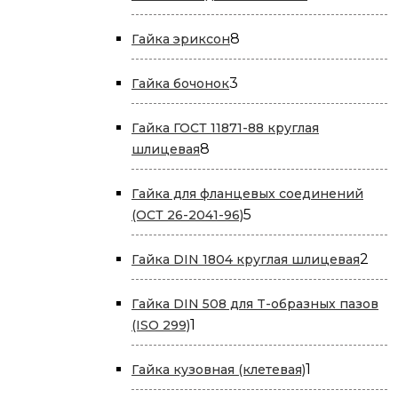
товара
8
8
Гайка эриксон
товаров
3
3
Гайка бочонок
товара
Гайка ГОСТ 11871-88 круглая
8
8
шлицевая
товаров
Гайка для фланцевых соединений
5
5
(ОСТ 26-2041-96)
товаров
2
2
Гайка DIN 1804 круглая шлицевая
тов
Гайка DIN 508 для T-образных пазов
1
1
(ISO 299)
товар
1
1
Гайка кузовная (клетевая)
товар