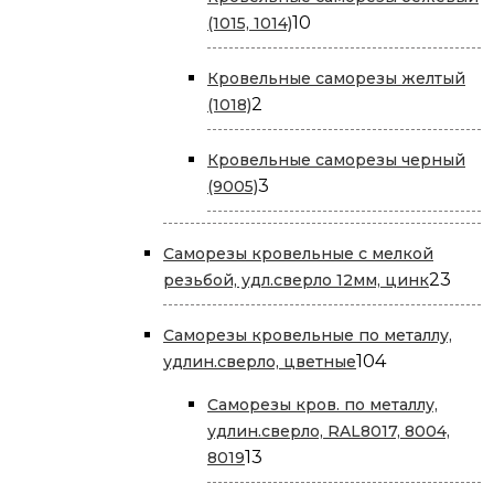
10
10
(1015, 1014)
товаров
Кровельные саморезы желтый
2
2
(1018)
товара
Кровельные саморезы черный
3
3
(9005)
товара
Саморезы кровельные с мелкой
23
23
резьбой, удл.сверло 12мм, цинк
това
Саморезы кровельные по металлу,
104
104
удлин.сверло, цветные
товара
Саморезы кров. по металлу,
удлин.сверло, RAL8017, 8004,
13
13
8019
товаров