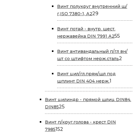
Винт полукруг внутренний ш/
29
29
г,ISO 7380-1, А2
товаров
Винт потай - внутр. шест.
55
55
нержавейка DIN 7991 А2
товар
Винт антивандальный п/гл вн/
2
2
шт со штифтом нерж.сталь
товар
Винт цил/гл.прям/шл под
1
1
шплинт DIN 404 нерж.
товар
Винт цилиндр - прямой шлиц DIN84.
25
25
DIN85
товаров
Винт п/круг.голова - крест DIN
152
152
7985