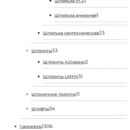
2
2
Шпилька ст.3
товара
1
1
Шпилька анкерная
товар
23
23
Шпилька сантехническая
товара
33
33
Шплинты
товара
2
2
Шплинты А2(нерж)
товара
31
31
Шплинты ЦИНК
товар
11
11
Шпоночное полотно
товаров
34
34
Штифты
товара
1306
1306
Саморезы