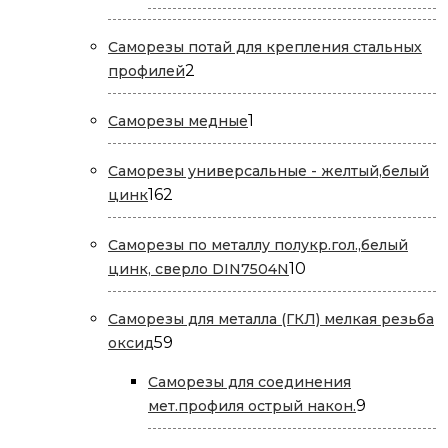
товаров
Саморезы потай для крепления стальных
2
2
профилей
товара
1
1
Саморезы медные
товар
Саморезы универсальные - желтый,белый
162
162
цинк
товара
Саморезы по металлу полукр.гол.,белый
10
10
цинк, сверло DIN7504N
товаров
Саморезы для металла (ГКЛ) мелкая резьба
59
59
оксид
товаров
Саморезы для соединения
9
9
мет.профиля острый након.
товаров