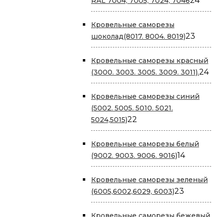
24
RAL 7004, 7005, 7024, 7046
тов
Кровельные саморезы
23
23
шоколад(8017. 8004. 8019)
това
Кровельные саморезы красный
2
24
(3000. 3003. 3005. 3009. 3011).
т
Кровельные саморезы cиний
(5002. 5005. 5010. 5021.
22
22
5024,5015)
товара
Кровельные саморезы белый
14
14
(9002. 9003. 9006. 9016)
товаров
Кровельные саморезы зеленый
23
23
(6005,6002,6029, 6003)
товара
Кровельные саморезы бежевый