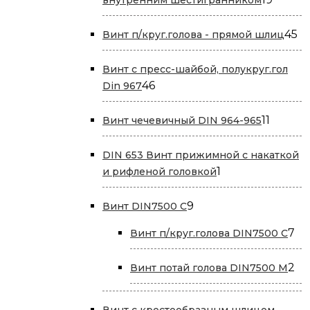
товар
45
45
Винт п/круг.голова - прямой шлиц
т
Винт с пресс-шайбой, полукруг.гол
46
46
Din 967
товаров
11
11
Винт чечевичный DIN 964-965
товаро
DIN 653 Винт прижимной с накаткой
1
1
и рифленой головкой
товар
9
9
Винт DIN7500 С
товаров
7
7
Винт п/круг.голова DIN7500 С
то
2
2
Винт потай голова DIN7500 М
то
Винт с крестообразным шлицем