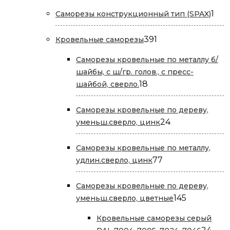
товаров
1
1
Саморезы конструкционный тип (SPAX)
тов
391
391
Кровельные саморезы
товар
Саморезы кровельные по металлу б/
шайбы, с ш/гр. голов., с пресс-
18
18
шайбой, сверло.
товаров
Саморезы кровельные по дереву,
24
24
уменьш.сверло, цинк
товара
Саморезы кровельные по металлу,
77
77
удлин.сверло, цинк
товаров
Саморезы кровельные по дереву,
145
145
уменьш.сверло, цветные
товаров
Кровельные саморезы серый
24