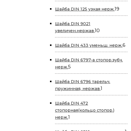
товара
19
19
Шайба DIN 125 узкая нерж.
това
Шайба DIN 9021
10
10
увеличен.нержав.
товаров
6
6
Шайба DIN 433 уменьш. нерж.
то
Шайба DIN 6797-a стопор.зубч.
5
5
нерж.
товаров
Шайба DIN 6796 тарельч.
1
1
пружинная, нержав.
товар
Шайба DIN 472
стопорная(кольцо стопор.)
1
1
нерж.
товар