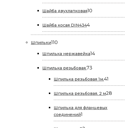
товаров
10
10
Шайба двухлапковая
товаров
4
4
Шайба косая DIN434
товара
110
110
Шпильки
товаров
14
14
Шпилька нержавейка
товаров
73
73
Шпилька резьбовая.
товара
41
41
Шпилька резьбовая 1м.
товар
28
28
Шпилька резьбовая. 2 м
товар
Шпилька для фланцевых
1
1
соединений
товар