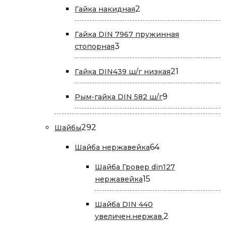
2
2
Гайка накидная
товара
Гайка DIN 7967 пружинная
3
3
стопорная
товара
21
21
Гайка DIN439 ш/г низкая
товар
9
9
Рым-гайка DIN 582 ш/г
товаров
292
292
Шайбы
товара
64
64
Шайба нержавейка
товара
Шайба Гровер din127
15
15
нержавейка
товаров
Шайба DIN 440
2
2
увеличен.нержав.