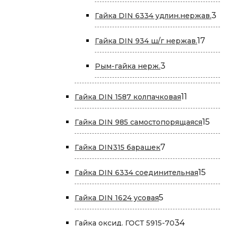
това
3
3
Гайка DIN 6334 удлин.нержав.
то
17
17
Гайка DIN 934 ш/г нержав.
това
3
3
Рым-гайка нерж.
товара
11
11
Гайка DIN 1587 колпачковая
товаров
15
15
Гайка DIN 985 самостопорящаяся
тов
7
7
Гайка DIN315 барашек
товаров
15
15
Гайка DIN 6334 соединительная
това
5
5
Гайка DIN 1624 усовая
товаров
34
34
Гайка оксид. ГОСТ 5915-70