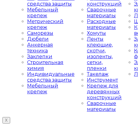
средства защиты
конструкций
Э
Мебельный
Сварочные
к
крепеж
материалы
Л
Метрический
Расходные
Ш
крепеж
материалы
К
Саморезы
Хомуты
в
Дюбели
Ленты
З
Анкерная
клеющие,
к
техника
скотчи,
К
Заклепки
изоленты,
ф
Строительная
сетки,
Э
химия
пленки
к
Индивидуальные
Такелаж
Л
средства защиты
Инструмент
Мебельный
Крепеж для
крепеж
деревянных
конструкций
Сварочные
материалы
X