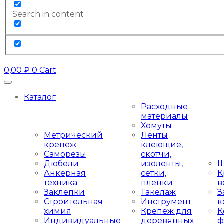
Search in content
0,00
₽
0
Cart
Каталог
Расходные
материалы
Хомуты
Метрический
Ленты
крепеж
клеющие,
Саморезы
скотчи,
Дюбели
изоленты,
Ш
Анкерная
сетки,
К
техника
пленки
в
Заклепки
Такелаж
З
Строительная
Инструмент
к
химия
Крепеж для
К
Индивидуальные
деревянных
ф